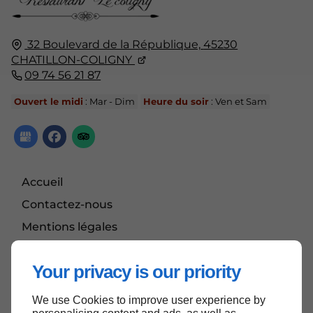
32 Boulevard de la République,
45230
CHATILLON-COLIGNY
09 74 56 21 87
Ouvert le midi
: Mar - Dim
Heure du soir
: Ven et Sam
Accueil
Contactez-nous
Mentions légales
Plan du site
Your privacy is our priority
We use Cookies to improve user experience by
Haut de page